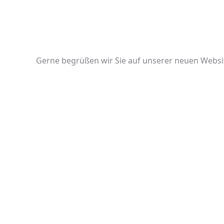
Gerne begrüßen wir Sie auf unserer neuen Websi
Bauer Steuerberatung
Die Bauer Nürnberg Steuerberatungsgesellschaft mbH bietet Ihnen
ein breites Leistungsspektrum rund um Ihre steuerlichen