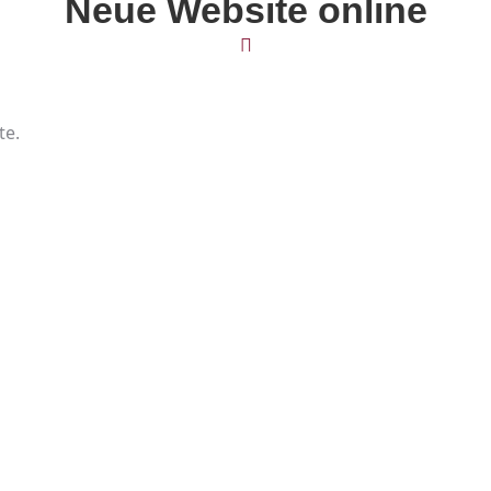
Neue Website online
te.
So erreichen Sie uns
Telefon:
+49 911 935 379 330